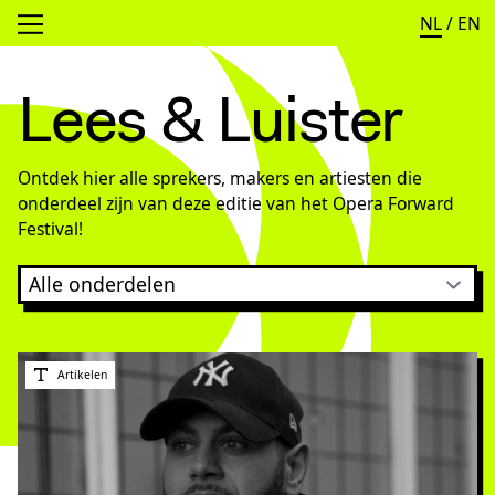
NL
/
EN
Open menu
Lees & Luister
Ontdek hier alle sprekers, makers en artiesten die
onderdeel zijn van deze editie van het Opera Forward
Festival!
Artikelen