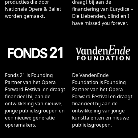
producties die door
draagt bij aan de
Missie & Visie
Nationale Opera & Ballet
financiering van Eurydice –
Als een van de grootste cultuurinstellingen die ons land
worden gemaakt.
Die Liebenden, blind en I
rijk is wil Nationale Opera & Ballet het leven van zoveel
have missed you forever.
mogelijk mensen verrijken met de verwondering,
schoonheid en betekenis van opera en ballet. Dat doen
we door zang, dans, muziek, spel, taal, techniek en
vormgeving samen te brengen in de ‘live’ vertolking van
menselijke emoties. Daarmee bieden we onze bezoekers
een emotionele, intellectuele en zintuigelijke ervaring
die het alledaagse overstijgt en die zowel het hart als
het hoofd kan raken.
Fonds 21 is Founding
De VandenEnde
Partner van het Opera
Foundation is Founding
Forward Festival en draagt
Partner van het Opera
financieel bij aan de
Forward Festival en draagt
ontwikkeling van nieuwe,
financieel bij aan de
jonge publieksgroepen en
ontwikkeling van jonge
een nieuwe generatie
kunsttalenten en nieuwe
operamakers.
publieksgroepen.