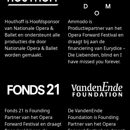
verwante muziekdramatische kunsten. Onze organisatie
wil mensen verbinden, ontroeren en betrekken bij het
rijke culturele leven in Nederland. Vakmanschap,
Houthoff is Hoofdsponsor
Ammodo is
creativiteit, durf en betrokkenheid zijn eigenschappen
van Nationale Opera &
Productiepartner van het
die onze medewerkers met elkaar delen.
Ballet en ondersteunt alle
Opera Forward Festival en
producties die door
draagt bij aan de
Missie & Visie
Nationale Opera & Ballet
financiering van Eurydice –
Als een van de grootste cultuurinstellingen die ons land
worden gemaakt.
Die Liebenden, blind en I
rijk is wil Nationale Opera & Ballet het leven van zoveel
have missed you forever.
mogelijk mensen verrijken met de verwondering,
schoonheid en betekenis van opera en ballet. Dat doen
we door zang, dans, muziek, spel, taal, techniek en
vormgeving samen te brengen in de ‘live’ vertolking van
menselijke emoties. Daarmee bieden we onze bezoekers
een emotionele, intellectuele en zintuigelijke ervaring
die het alledaagse overstijgt en die zowel het hart als
het hoofd kan raken.
Fonds 21 is Founding
De VandenEnde
Partner van het Opera
Foundation is Founding
Forward Festival en draagt
Partner van het Opera