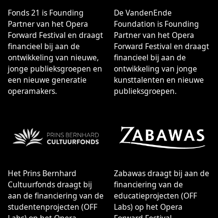
die het alledaagse overstijgt en die zowel het hart als
het hoofd kan raken.
Fonds 21 is Founding
De VandenEnde
Partner van het Opera
Foundation is Founding
Forward Festival en draagt
Partner van het Opera
financieel bij aan de
Forward Festival en draagt
ontwikkeling van nieuwe,
financieel bij aan de
jonge publieksgroepen en
ontwikkeling van jonge
een nieuwe generatie
kunsttalenten en nieuwe
operamakers.
publieksgroepen.
Het Prins Bernhard
Zabawas draagt bij aan de
Cultuurfonds draagt bij
financiering van de
aan de financiering van de
educatieprojecten (OFF
studentenprojecten (OFF
Labs) op het Opera