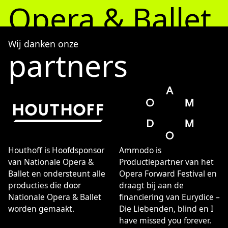
Wil je ons helpen het Opera Forward Festival mogelijk te
Opera & Ballet
maken?
DRAAG BIJ AAN OFF
Wij danken onze
partners
Organisatie
Ruim 600 medewerkers van Nationale Opera & Ballet
werken aan voorstellingen op topniveau en van
internationale allure op het gebied van opera, ballet en
verwante muziekdramatische kunsten. Onze organisatie
wil mensen verbinden, ontroeren en betrekken bij het
rijke culturele leven in Nederland. Vakmanschap,
Houthoff is Hoofdsponsor
Ammodo is
creativiteit, durf en betrokkenheid zijn eigenschappen
van Nationale Opera &
Productiepartner van het
die onze medewerkers met elkaar delen.
Ballet en ondersteunt alle
Opera Forward Festival en
producties die door
draagt bij aan de
Missie & Visie
Nationale Opera & Ballet
financiering van Eurydice –
Als een van de grootste cultuurinstellingen die ons land
worden gemaakt.
Die Liebenden, blind en I
rijk is wil Nationale Opera & Ballet het leven van zoveel
have missed you forever.
mogelijk mensen verrijken met de verwondering,