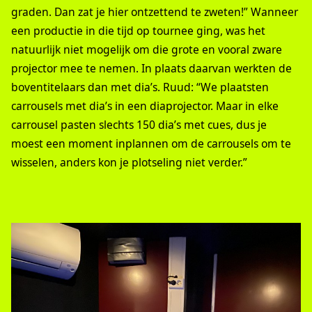
graden. Dan zat je hier ontzettend te zweten!” Wanneer
een productie in die tijd op tournee ging, was het
natuurlijk niet mogelijk om die grote en vooral zware
projector mee te nemen. In plaats daarvan werkten de
boventitelaars dan met dia’s. Ruud: “We plaatsten
carrousels met dia’s in een diaprojector. Maar in elke
carrousel pasten slechts 150 dia’s met cues, dus je
moest een moment inplannen om de carrousels om te
wisselen, anders kon je plotseling niet verder.”