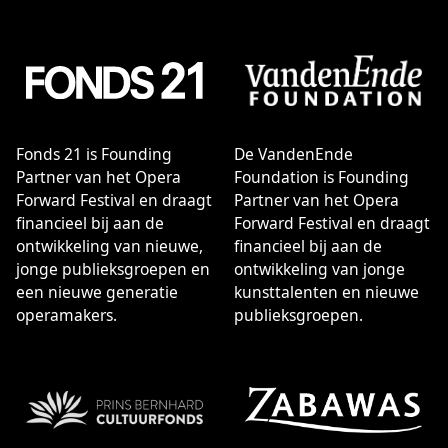
schoonheid en betekenis van opera en ballet. Dat doen
we door zang, dans, muziek, spel, taal, techniek en
vormgeving samen te brengen in de ‘live’ vertolking van
menselijke emoties. Daarmee bieden we onze bezoekers
een emotionele, intellectuele en zintuigelijke ervaring
die het alledaagse overstijgt en die zowel het hart als
het hoofd kan raken.
Fonds 21 is Founding
De VandenEnde
Partner van het Opera
Foundation is Founding
Forward Festival en draagt
Partner van het Opera
financieel bij aan de
Forward Festival en draagt
ontwikkeling van nieuwe,
financieel bij aan de
jonge publieksgroepen en
ontwikkeling van jonge
een nieuwe generatie
kunsttalenten en nieuwe
operamakers.
publieksgroepen.