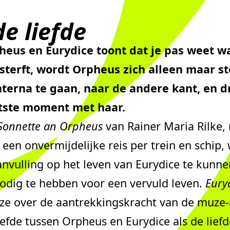
e liefde
eus en Eurydice toont dat je pas weet wa
e sterft, wordt Orpheus zich alleen maar s
terna te gaan, naar de andere kant, en d
atste moment met haar.
Sonnette an Orpheus
van Rainer Maria Rilke,
een onvermijdelijke reis per trein en schip
vulling op het leven van Eurydice te kunne
nodig te hebben voor een vervuld leven.
Eury
jze over de aantrekkingskracht van de muze-
efde tussen Orpheus en Eurydice als de lief