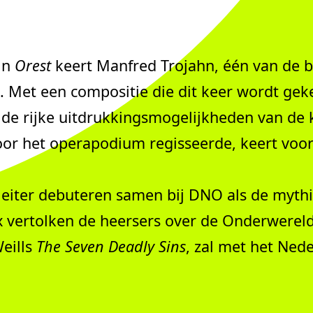
ijn
Orest
keert Manfred Trojahn, één van de b
 Met een compositie die dit keer wordt ge
n de rijke uitdrukkingsmogelijkheden van de 
r het operapodium regisseerde, keert voor 
leiter debuteren samen bij DNO als de myth
ertolken de heersers over de Onderwereld. G
eills
The Seven Deadly Sins
, zal met het Ned